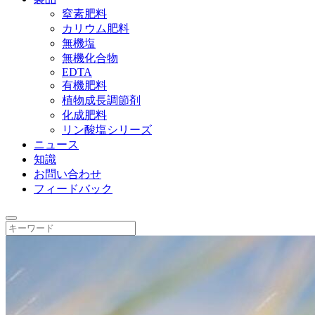
窒素肥料
カリウム肥料
無機塩
無機化合物
EDTA
有機肥料
植物成長調節剤
化成肥料
リン酸塩シリーズ
ニュース
知識
お問い合わせ
フィードバック