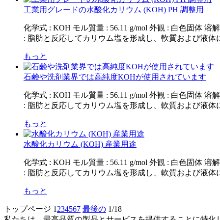
工業用グレードの水酸化カリウム (KOH) PH 調整用
化学式 : KOH モル質量 : 56.11 g/mol 外観 
: 脂肪と反応してカリウム塩を形成し、軟質および液体に
もっと
石鹸や洗剤業界では高純度KOHが使用されています
化学式 : KOH モル質量 : 56.11 g/mol 外観 
: 脂肪と反応してカリウム塩を形成し、軟質および液体に
もっと
水酸化カリウム (KOH) 産業用途
化学式 : KOH モル質量 : 56.11 g/mol 外観 
: 脂肪と反応してカリウム塩を形成し、軟質および液体に
もっと
トップページ
1
2
3
4
5
6
7
最後の
1/18
私たちは、最高品質の製品とサービスを提供することに特化